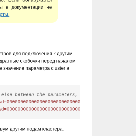
ы в документации не
рты.
метров для подключения к другим
адратные скобочки перед началом
 значение параметра cluster а
 else between the parameters, are case sensitive)
wd=00000000000000000000000000000000000000000000000
wd=00000000000000000000000000000000000000000000000
двум другим нодам кластера.