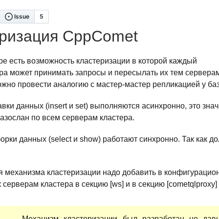
ризация CppComet
ре есть возможность кластеризации в которой каждый
ра может принимать запросы и пересылать их тем сервера
ожно провести аналогию с мастер-мастер репликацией у ба
вки данных (insert и set) выполняются асинхронно, это знач
разослан по всем серверам кластера.
рки данных (select и show) работают синхронно. Так как д
я механизма кластеризации надо добавить в конфигураци
 серверам кластера в секцию [ws] и в секцию [cometqlproxy]
Механизм кластеризации был разработан не дав