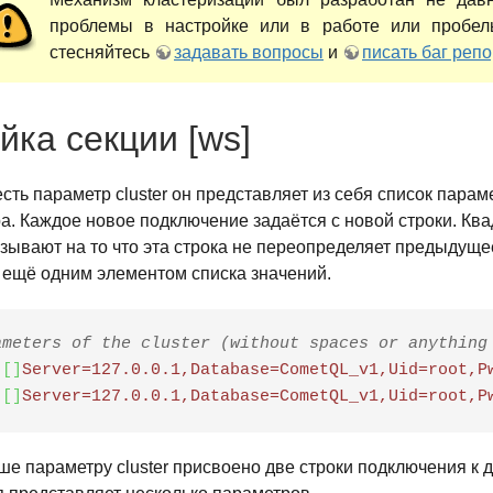
проблемы в настройке или в работе или пробел
стесняйтесь
задавать вопросы
и
писать баг репо
йка секции [ws]
 есть параметр cluster он представляет из себя список пара
а. Каждое новое подключение задаётся с новой строки. Кв
зывают на то что эта строка не переопределяет предыдущее
 ещё одним элементом списка значений.
ameters of the cluster (without spaces or anything
[
]
Server=127.0.0.1,Database=CometQL_v1,Uid=root,P
[
]
Server=127.0.0.1,Database=CometQL_v1,Uid=root,P
е параметру cluster присвоено две строки подключения к 