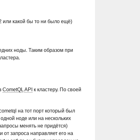
 2 или какой бы то ни было ещё)
седних ноды. Таким образом при
ластера.
з
CometQL
API
к кластеру. По своей
cometql на тот порт который был
 одной ноде или на нескольких
 запросы менять не придётся)
и от запроса направляет его на