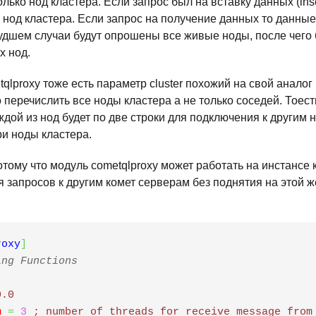
лько нод кластера. Если запрос был на вставку данных (inse
 нод кластера. Если запрос на получение данных то данные
удшем случаи будут опрошены все живые ноды, после чего 
х нод.
tqlproxy тоже есть параметр cluster похожий на свой аналог
о перечислить все ноды кластера а не только соседей. Тоест
ждой из нод будет по две строки для подключения к другим н
ри ноды кластера.
отому что модуль cometqlproxy может работать на инстансе
 запросов к другим комет серверам без поднятия на этой ж
roxy
]
ing Functions
0.0
m
=
3
 ; number of threads for receive message from