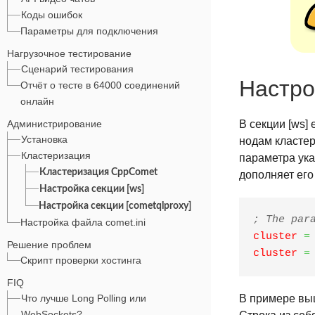
Коды ошибок
Параметры для подключения
Нагрузочное тестирование
Сценарий тестирования
Настро
Отчёт о тесте в 64000 соединений
онлайн
Администрирование
В секции [ws]
Установка
нодам кластер
Кластеризация
параметра ука
Кластеризация CppComet
дополняет его
Настройка секции [ws]
Настройка секции [cometqlproxy]
; The par
Настройка файла comet.ini
cluster
=
Решение проблем
cluster
=
Скрипт проверки хостинга
FIQ
Что лучше Long Polling или
В примере выш
WebSockets?