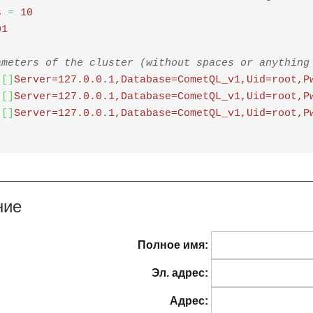
s
=
 10
01
ameters of the cluster (without spaces or anything
[
]
Server=127.0.0.1,Database=CometQL_v1,Uid=root,P
[
]
Server=127.0.0.1,Database=CometQL_v1,Uid=root,P
[
]
Server=127.0.0.1,Database=CometQL_v1,Uid=root,P
ние
Полное имя:
Эл. адрес:
Адрес: