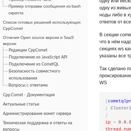
одну или неско
Пример отправки сообщения из bash
одну из живых
скрипта
ноды либо в х
ответов от все
Список готовых решений использующих
CppComet
В секции come
Отличия Open source версии и SaaS
что в нём над
версии
секциях ws ка
Редакции CppComet
указаны все т
Подключение из JavaScript API
Подключение из CometQL
Так сделано п
Безопасность совместного
проксирования
использования
WS
Вопросы с ответами
Cpp.Comet - Документация
[
cometqlp
Актуальные статьи
; Cluster
Администрирование комет сервера
;
ip
=
 0.0.
Техническая поддержка и ответы на
thread_nu
вопросы