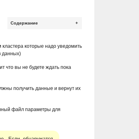
Содержание
+
м кластера которые надо уведомить
з данных)
ит что вы не будете ждать пока
олжны получить данные и вернут их
онный файл параметры для
но. Если обнаружатся