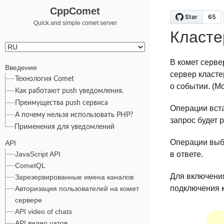
CppComet
Quick and simple comet server
Класте
В комет серве
Введение
сервер класте
Технология Comet
о событии. (М
Как работают push уведомления.
Преимущества push сервиса
Операции вста
А почему нельзя использовать PHP?
запрос будет 
Применения для уведомлений
Операции выбо
API
JavaScript API
в ответе.
CometQL
Для включени
Зарезервированные имена каналов
подключения к
Авторизация пользователей на комет
сервере
API video of chats
API видео чатов