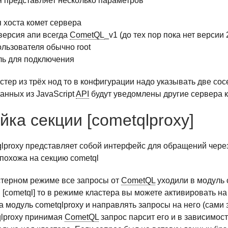
я представляет несколько параметров
я хоста комет сервера
 версия апи всегда
CometQL
_v1 (до тех пор пока нет версии
ользователя обычно root
ль для подключения
астер из трёх нод то в конфигурации надо указывать две со
анных из JavaScript
API
будут уведомлены другие сервера к
йка секции [cometqlproxy]
lproxy представляет собой интерфейс для обращений чере
 похожа на секцию cometql
стерном режиме все запросы от
CometQL
уходили в модуль 
и [cometql] то в режиме кластера вы можете активировать на
а модуль cometqlproxy и направлять запросы на него (сами
qlproxy принимая
CometQL
запрос парсит его и в зависимост