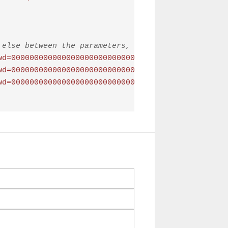
 else between the parameters, are case sensitive)
wd=00000000000000000000000000000000000000000000000
wd=00000000000000000000000000000000000000000000000
wd=00000000000000000000000000000000000000000000000