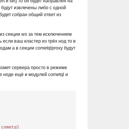
rt и set) то он будет направлен на
 будут извлечены либо с одной
будет собран общий ответ из
 из секции ws за тем исключением
ь если ваш кластер из трёх нод то в
одам а в секции cometqlproxy будут
 комет сервера просто в режиме
е ноде ещё и модулей cometql и
 cometql