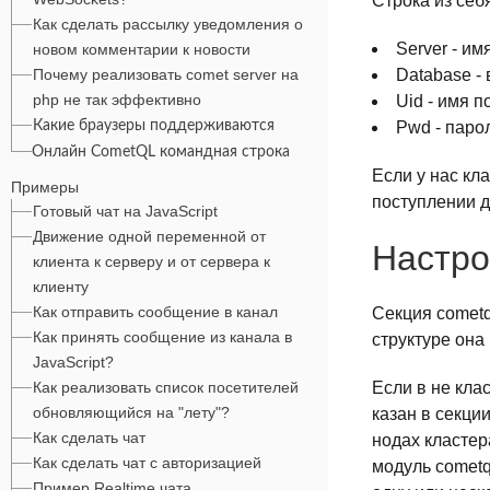
Строка из себ
Как сделать рассылку уведомления о
Server - им
новом комментарии к новости
Почему реализовать comet server на
Database -
php не так эффективно
Uid - имя п
Какие браузеры поддерживаются
Pwd - паро
Онлайн CometQL командная строка
Если у нас кл
Примеры
поступлении д
Готовый чат на JavaScript
Движение одной переменной от
Настро
клиента к серверу и от сервера к
клиенту
Как отправить сообщение в канал
Секция cometq
Как принять сообщение из канала в
структуре она
JavaScript?
Как реализовать список посетителей
Если в не кла
обновляющийся на "лету"?
казан в секци
Как сделать чат
нодах кластер
Как сделать чат с авторизацией
модуль comet
Пример Realtime чата