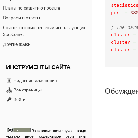
statistic
Планы по развитию проекта
port
=
 33
Вопросы и ответы
; The par
Список готовых решений использующих
Star.Comet
cluster
=
cluster
=
Другие языки
cluster
=
ИНСТРУМЕНТЫ САЙТА
Недавние изменения
Обсужде
Все страницы
Войти
За исключением случаев, когда
указано иное, содержимое этой вики