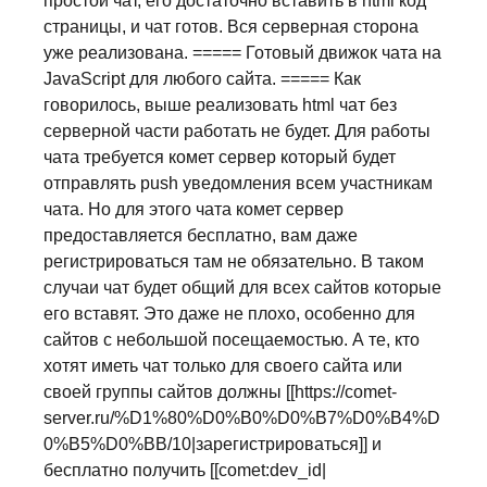
простой чат, его достаточно вставить в html код
страницы, и чат готов. Вся серверная сторона
уже реализована. ===== Готовый движок чата на
JavaScript для любого сайта. ===== Как
говорилось, выше реализовать html чат без
серверной части работать не будет. Для работы
чата требуется комет сервер который будет
отправлять push уведомления всем участникам
чата. Но для этого чата комет сервер
предоставляется бесплатно, вам даже
регистрироваться там не обязательно. В таком
случаи чат будет общий для всех сайтов которые
его вставят. Это даже не плохо, особенно для
сайтов с небольшой посещаемостью. А те, кто
хотят иметь чат только для своего сайта или
своей группы сайтов должны [[https://comet-
server.ru/%D1%80%D0%B0%D0%B7%D0%B4%D
0%B5%D0%BB/10|зарегистрироваться]] и
бесплатно получить [[comet:dev_id|