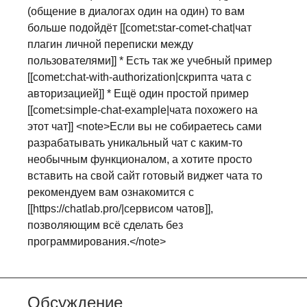
(общение в диалогах один на один) то вам
больше подойдёт [[comet:star-comet-chat|чат
плагин личной переписки между
пользователями]] * Есть так же учебный пример
[[comet:chat-with-authorization|скрипта чата с
авторизацией]] * Ещё один простой пример
[[comet:simple-chat-example|чата похожего на
этот чат]] <note>Если вы не собираетесь сами
разрабатывать уникальный чат с каким-то
необычным функционалом, а хотите просто
вставить на свой сайт готовый виджет чата то
рекомендуем вам ознакомится с
[[https://chatlab.pro/|сервисом чатов]],
позволяющим всё сделать без
программирования.</note>
Обсуждение