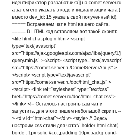
идентификатор разработчика]] на comet-server.ru,
а затем его указать в коде инициализации чата (
вместо dev_id: 15 указать свой полученный id).
===== Встраиваем чат в html вашего сайта.
===== В HTML код вставляем вот такой скрипт.
<file html chat-plugin.html> <script
type="text/javascript"
src="https://ajax.googleapis.com/ajax/libs/jquery/1/j
query.min.js" ></script> <script type="text/javascript"
src="https://comet-server.ru/CometServerApi.js" >
</script> <script type="text/javascript"
src="https://comet-server.ru/doc/html_chat.js" >
</script> <link rel="stylesheet" type="text/css"
href="https://comet-server.ru/doc/html_chat.css">
</link> <!-- Осталось настроить сам чат и
запустить, для этого пишем небольшой скрипт. --
> <div id="html-chat"></div> <style> /* Здесь
настроим css стили для чата*/ .holder-html-chat{
border: 1px solid #ccc;padding:10px;background-