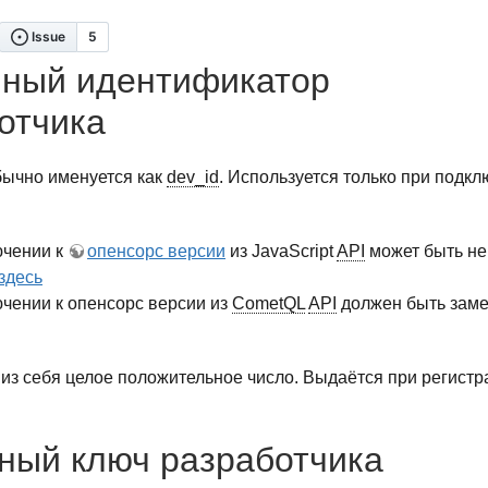
ный идентификатор
отчика
бычно именуется как
dev_id
. Используется только при подк
ючении к
опенсорс версии
из JavaScript
API
может быть не 
здесь
чении к опенсорс версии из
CometQL
API
должен быть замен
из себя целое положительное число. Выдаётся при регистр
ный ключ разработчика