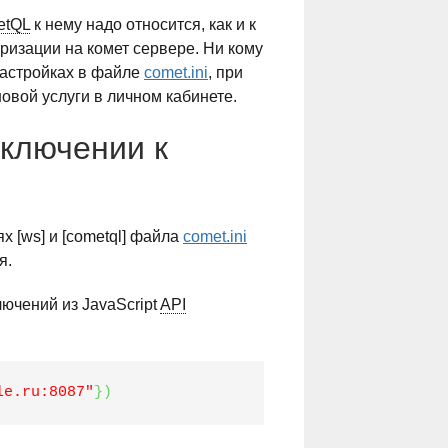
etQL
к нему надо относится, как и к
ризации на комет сервере. Ни кому
настройках в файле
comet.ini
, при
овой услуги в личном кабинете.
ключении к
х [ws] и [cometql] файла
comet.ini
я.
лючений из JavaScript
API
le.ru:8087"
}
)