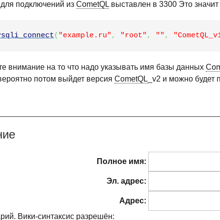
 для подключений из
CometQL
выставлен в 3300 Это значит 
ysqli_connect
(
"example.ru"
,
"root"
,
""
,
"CometQL_v
те внимание на то что надо указывать имя базы данных
Co
вероятно потом выйдет версия
CometQL
_v2 и можно будет
ние
Полное имя:
Эл. адрес:
Адрес:
рий. Вики-синтаксис разрешён: