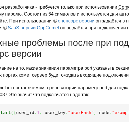
ч разработчика - требуется только при использовании
Com
у паролю. Состоит из 64 символов и используется для авто
айте. При использовании
опенсорс версии
он задаётся в 
и
SaaS версии CppComet
он выдаётся при подключении н
ные проблемы после при под
рс версии
ание на то, какие значения параметра port указаны в секция
х портах комет сервер будет ожидать входящие подключени
et.ini поставляемом в репозитории параметр port для подк
087 Это значит что подключатся надо так:
start
(
{
user_id
:
1
,
 user_key
:
"userHash"
,
 node
:
"examp