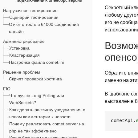
подключении к опенсорс версии
Секретный клю
Нагрузочное тестирование
любому другом
Сценарий тестирования
его не сообщ
Отчёт о тесте в 64000 соединений
использовани
онлайн
Администрирование
Возмож
Установка
опенсо
Кластеризация
Настройка файла comet.ini
Решение проблем
Обратите вним
Скрипт проверки хостинга
именно на эти
FIQ
В шаблоне com
Что лучше Long Polling или
выставлен в 8
WebSockets?
Как сделать рассылку уведомления о
новом комментарии к новости
cometApi.
Почему реализовать comet server на
php не так эффективно