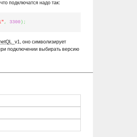
что подключатся надо так:
1"
,
3300
)
;
metQL
_v1, оно символизирует
 при подключении выбирать версию