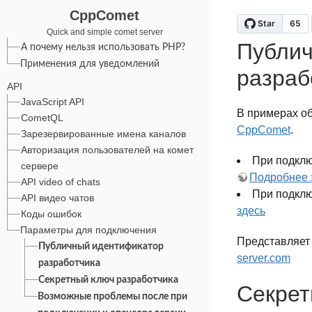
CppComet
Как работают push уведомления.
Преимущества push сервиса
Quick and simple comet server
Публич
А почему нельзя использовать PHP?
Применения для уведомлений
разраб
API
JavaScript API
В примерах о
CometQL
CppComet
.
Зарезервированные имена каналов
Авторизация пользователей на комет
При подкл
сервере
Подробнее 
API video of chats
При подклю
API видео чатов
здесь
Коды ошибок
Параметры для подключения
Представляет 
Публичный идентификатор
server.com
разработчика
Секретный ключ разработчика
Секрет
Возможные проблемы после при