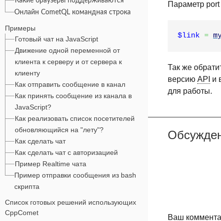
Какие браузеры поддерживаются
Параметр port
Онлайн CometQL командная строка
Примеры
$link
=
m
Готовый чат на JavaScript
Движение одной переменной от
клиента к серверу и от сервера к
Так же обрати
клиенту
версию
API
и 
Как отправить сообщение в канал
для работы.
Как принять сообщение из канала в
JavaScript?
Как реализовать список посетителей
обновляющийся на "лету"?
Обсужде
Как сделать чат
Как сделать чат с авторизацией
Пример Realtime чата
Пример отправки сообщения из bash
скрипта
Список готовых решений использующих
CppComet
Ваш коммента