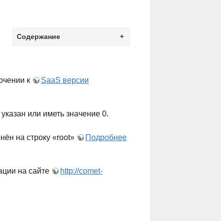
Содержание
+
лючении к
SaaS версии
указан или иметь значение 0.
ён на строку «root»
Подробнее
ации на сайте
http://comet-